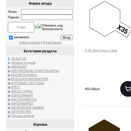
Форма входа
Логин:
Пароль:
запомнить
Забыл пароль
|
Регистрация
X-35 Semi Gloss Clear
Категории раздела
SCALE 3D
Готовые модели
АВИАЦИЯ
АВТОМОБИЛИ И МОТОЦИКЛЫ
БРОНЕТЕХНИКА
ВОЕННАЯ МИНИАТЮРА
ИГРОВЫЕ СИСТЕМЫ
ФЛОТ
450.00руб.
АКСЕССУАРЫ
АЭРОГРАФИЯ
ИНСТРУМЕНТЫ
АФТЕРМАРКЕТ
МОДЕЛЬНАЯ ХИМИЯ
ЛИТЕРАТУРА
Прочии модели
Корзина