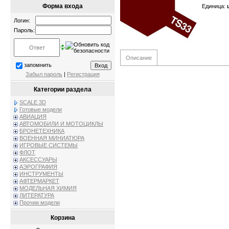
Форма входа
Единица
:
Логин:
Пароль:
Описание
запомнить
Забыл пароль
|
Регистрация
Категории раздела
SCALE 3D
Готовые модели
АВИАЦИЯ
АВТОМОБИЛИ И МОТОЦИКЛЫ
БРОНЕТЕХНИКА
ВОЕННАЯ МИНИАТЮРА
ИГРОВЫЕ СИСТЕМЫ
ФЛОТ
АКСЕССУАРЫ
АЭРОГРАФИЯ
ИНСТРУМЕНТЫ
АФТЕРМАРКЕТ
МОДЕЛЬНАЯ ХИМИЯ
ЛИТЕРАТУРА
Прочии модели
Корзина