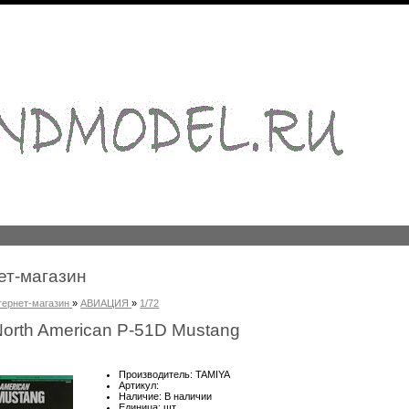
ет-магазин
тернет-магазин
»
АВИАЦИЯ
»
1/72
orth American P-51D Mustang
Производитель
:
TAMIYA
Артикул
:
Наличие
:
В наличии
Единица
:
шт.