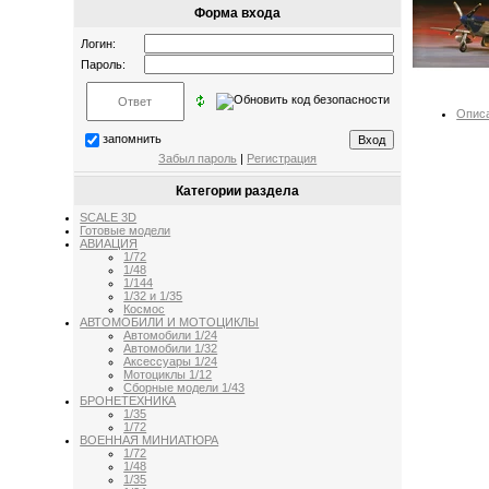
Форма входа
Логин:
Пароль:
Опис
запомнить
Забыл пароль
|
Регистрация
Категории раздела
SCALE 3D
Готовые модели
АВИАЦИЯ
1/72
1/48
1/144
1/32 и 1/35
Космос
АВТОМОБИЛИ И МОТОЦИКЛЫ
Автомобили 1/24
Автомобили 1/32
Аксессуары 1/24
Мотоциклы 1/12
Сборные модели 1/43
БРОНЕТЕХНИКА
1/35
1/72
ВОЕННАЯ МИНИАТЮРА
1/72
1/48
1/35