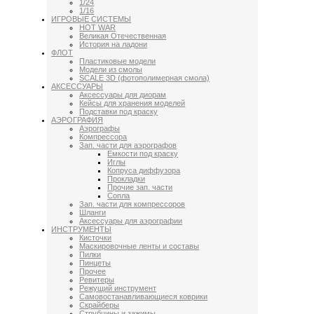
1/24
1/16
ИГРОВЫЕ СИСТЕМЫ
HOT WAR
Великая Отечественная
История на ладони
ФЛОТ
Пластиковые модели
Модели из смолы
SCALE 3D (фотополимерная смола)
АКСЕССУАРЫ
Аксессуары для диорам
Кейсы для хранения моделей
Подставки под краску
АЭРОГРАФИЯ
Аэрографы
Компрессора
Зап. части для аэрографов
Емкости под краску
Иглы
Копруса диффузора
Прокладки
Прочие зап. части
Сопла
Зап. части для компрессоров
Шланги
Аксессуары для аэрографии
ИНСТРУМЕНТЫ
Кисточки
Маскировочные ленты и составы
Пилки
Пинцеты
Прочее
Ревитеры
Режущий инструмент
Самовостанавливающиеся коврики
Скрайберы
Струбцины и зажимы