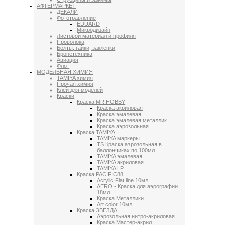
АФТЕРМАРКЕТ
ДЕКАЛИ
Фототравление
EDUARD
Микродизайн
Листовой материал и профиля
Проволока
Болты, гайки, заклепки
Бронетехника
Авиация
Флот
МОДЕЛЬНАЯ ХИМИЯ
TAMIYA химия
Прочая химия
Клей для моделей
Краски
Краска MR.HOBBY
Краска акриловая
Краска эмалевая
Краска эмалевая металлик
Краска аэрозольная
Краска TAMIYA
TAMIYA маркеры
TS Краска аэрозольная в
баллончиках по 100мл
TAMIYA эмалевая
TAMIYA акриловая
TAMIYA LP
Краска PACIFIC88
Acrylic Flat line 10мл.
AERO - Краска для аэрографии
18мл.
Краска Металлики
Art color 10мл.
Краска ЗВЕЗДА
Аэрозольная нитро-акриловая
Краска Мастер-акрил