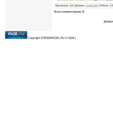
Просмотров
:
114
|
Добавил
:
stendmodel
|
Рейтинг
:
0.0
Всего комментариев
:
0
Добавл
Copyright STENDMODEL.RU © 2026
|