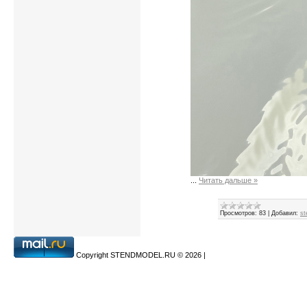
...
Читать дальше »
Просмотров:
83
|
Добавил:
st
Copyright STENDMODEL.RU © 2026
|